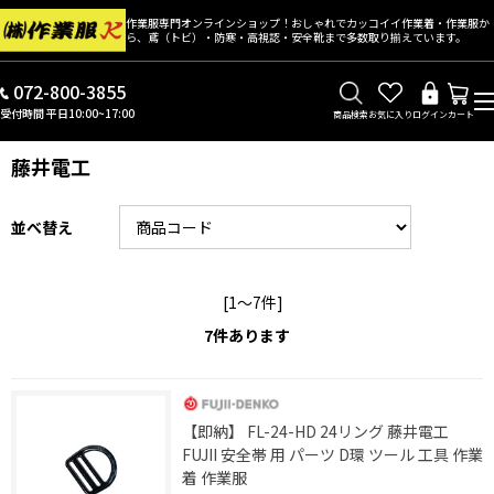
作業服専門オンラインショップ！おしゃれでカッコイイ作業着・作業服か
ら、鳶（トビ）・防寒・高視認・安全靴まで多数取り揃えています。
072-800-3855
受付時間 平日10:00~17:00
商品検索
お気に入り
ログイン
カート
藤井電工
並べ替え
[1～7件]
7
件あります
【即納】 FL-24-HD 24リング 藤井電工
FUJII 安全帯 用 パーツ D環 ツール 工具 作業
着 作業服