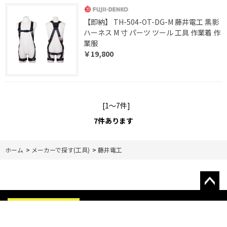
【即納】 TH-504-OT-DG-M 藤井電工 黒影
ハーネス M 寸 パーツ ツール 工具 作業着 作
業服
￥19,800
[1～7件]
7
件あります
ホーム
>
メーカーで探す(工具)
>
藤井電工