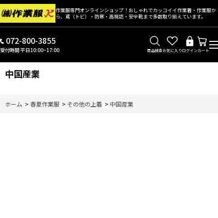
作業服専門オンラインショップ！おしゃれでカッコイイ作業着・作業服か
ら、鳶（トビ）・防寒・高視認・安全靴まで多数取り揃えています。
072-800-3855
受付時間 平日10:00~17:00
商品検索
お気に入り
ログイン
カート
中国産業
ホーム
>
春夏作業服
>
その他の上着
>
中国産業