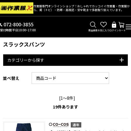
作業服専門オンラインショップ！おしゃれでカッコイイ作業着・作業服か
ら、鳶（トビ）・防寒・高視認・安全靴まで多数取り揃えています。
072-800-3855
受付時間 平日10:00~17:00
商品検索
お気に入り
ログイン
カート
スラックスパンツ
カテゴリーから探す
並べ替え
[1～8件]
19
件あります