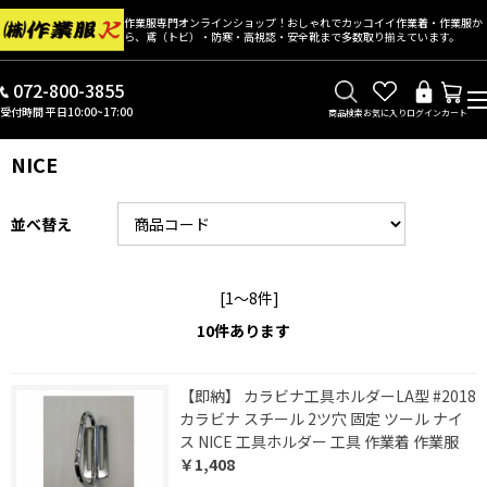
作業服専門オンラインショップ！おしゃれでカッコイイ作業着・作業服か
ら、鳶（トビ）・防寒・高視認・安全靴まで多数取り揃えています。
072-800-3855
受付時間 平日10:00~17:00
商品検索
お気に入り
ログイン
カート
NICE
並べ替え
[1～8件]
10
件あります
【即納】 カラビナ工具ホルダーLA型 #2018
カラビナ スチール 2ツ穴 固定 ツール ナイ
ス NICE 工具ホルダー 工具 作業着 作業服
￥1,408