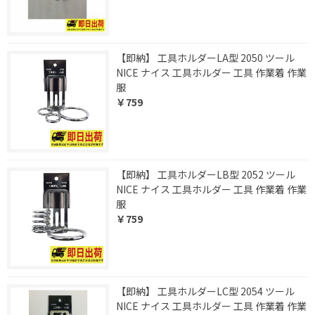
【即納】 工具ホルダーLA型 2050 ツール
NICE ナイス 工具ホルダー 工具 作業着 作業
服
￥759
【即納】 工具ホルダーLB型 2052 ツール
NICE ナイス 工具ホルダー 工具 作業着 作業
服
￥759
【即納】 工具ホルダーLC型 2054 ツール
NICE ナイス 工具ホルダー 工具 作業着 作業