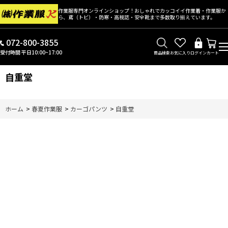
作業服専門オンラインショップ！おしゃれでカッコイイ作業着・作業服か
ら、鳶（トビ）・防寒・高視認・安全靴まで多数取り揃えています。
072-800-3855
受付時間 平日10:00~17:00
商品検索
お気に入り
ログイン
カート
自重堂
ホーム
>
春夏作業服
>
カーゴパンツ
>
自重堂