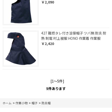
￥2,090
427 難燃タレ付き溶接帽子 ツバ無 耐炎 耐
熱 制電 村上被服 HONO 作業着 作業服
￥2,420
[1～5件]
5
件あります
ホーム
>
作業小物
>
帽子
>
防炎帽