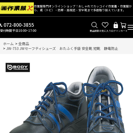
作業服専門オンラインショップ！おしゃれでカッコイイ作業着・作業服か
ら、鳶（トビ）・防寒・高視認・安全靴まで多数取り揃えています。
072-800-3855
受付時間 平日10:00~17:00
商品検索
お気に入り
ログイン
カート
ホーム
>
全商品
>
JW-753 JWセーフティシューズ おたふく手袋 安全靴 短靴 静電防止