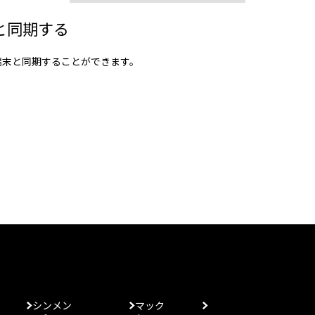
と同期する
端末と同期することができます。
シンメン
マック