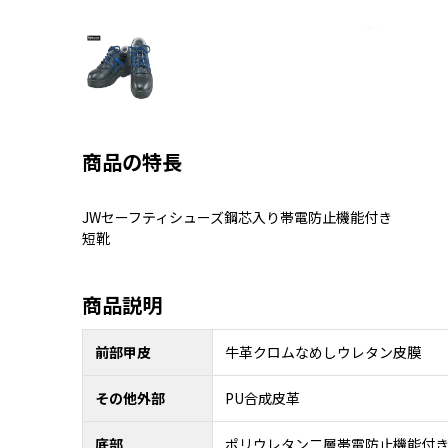
商品の特長
JWセーフティシューズ鋼芯入り帯電防止機能付き
短靴
商品説明
前部甲皮
牛革クロムなめしウレタン皮膜
その他外部
PU合成皮革
底部
ポリウレタン二層帯電防止機能付