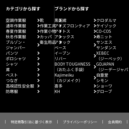
カテゴリから探す
ブランドから探す
空調作業服
靴
黒田鳶
クロダルマ
通年作業服
作業工具
アイズフロンティア
ケイゾック
春夏作業服
作業小物
アイトス
CO-COS
秋冬作業服
カッパ
アシックス
寿ニット
ブルゾン・
衛生用品
アタック
サンエス
ジャンパー
ベース
サンダンス
パンツ
イーブン
XEBEC
ポロシャツ
リバー
（ジーベック）
シャツ
BODY TOUGHNESS
GDJAPAN
鳶
（おたふく手袋）
（ジーデージャパ
ベスト
Kajimeiku
自重堂
つなぎ
（カジメイク）
シモン
高視認性安全服
喜多
ショーワ
防寒服
KH
グローブ
特定商取引法に基づく表示
プライバシーポリシー
会員規約