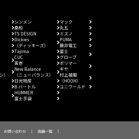
シンメン
マック
桑和
丸五
TS DESIGN
ミズノ
Dickies
PUMA
（ディッキーズ）
藤井電工
Tajima
富士
CUC
グローブ
寅壱
ポリマー
New Balance
ギヤ
ン）
（ニューバランス）
村上被服
日光物産
（HOOH）
B バートル
ユニワールド
HUMMER
富士手袋
お問い合わせ
店舗一覧