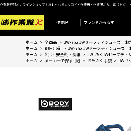
作業服専門オンラインショップ！おしゃれでカッコイイ作業着・作業服から、鳶（トビ）
作業服
ブランドから探す
ホーム
>
全商品
>
JW-753 JWセーフティシューズ 
ホーム
>
即日出荷
>
JW-753 JWセーフティシューズ
ホーム
>
靴
>
安全靴・長靴
>
JW-753 JWセーフ
ホーム
>
メーカーで探す(服)
>
おたふく手袋
>
JW-