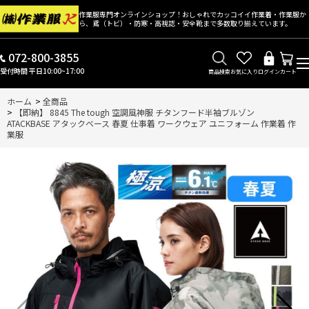
作業服専門オンラインショップ！おしゃれでカッコイイ作業着・作業服か
ら、鳶（トビ）・防寒・高視認・安全靴まで多数取り揃えています。
072-800-3855
受付時間 平日10:00~17:00
商品検索
お気に入り
ログイン
カート
ホーム
>
全商品
>
【即納】 8845 The tough 空調風神服 チタンフード半袖ブルゾン
ATACKBASE アタックベース 春夏 仕事着 ワークウェア ユニフォーム 作業着 作
業服