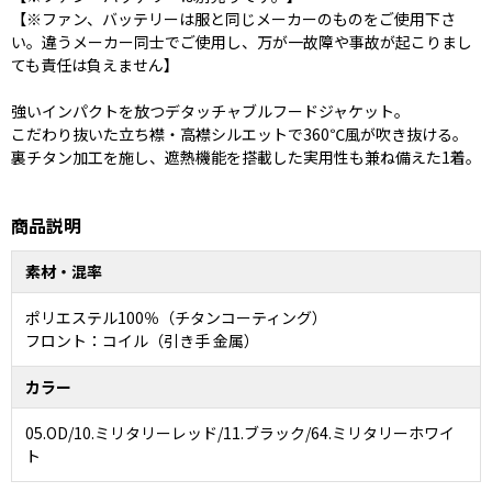
【※ファン、バッテリーは服と同じメーカーのものをご使用下さ
い。違うメーカー同士でご使用し、万が一故障や事故が起こりまし
ても責任は負えません】
強いインパクトを放つデタッチャブルフードジャケット。
こだわり抜いた立ち襟・高襟シルエットで360℃風が吹き抜ける。
裏チタン加工を施し、遮熱機能を搭載した実用性も兼ね備えた1着。
商品説明
素材・混率
ポリエステル100％（チタンコーティング）
フロント：コイル（引き手 金属）
カラー
05.OD/10.ミリタリーレッド/11.ブラック/64.ミリタリーホワイ
ト