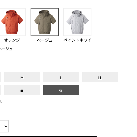
オレンジ
ベージュ
ペイントホワイ
ト
ベージュ
M
L
LL
4L
5L
L