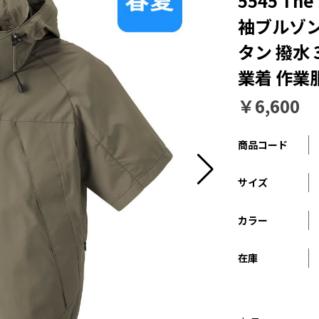
5545 T
袖ブルゾン 
タン 撥水 
業着 作業
￥6,600
商品コード
サイズ
カラー
在庫