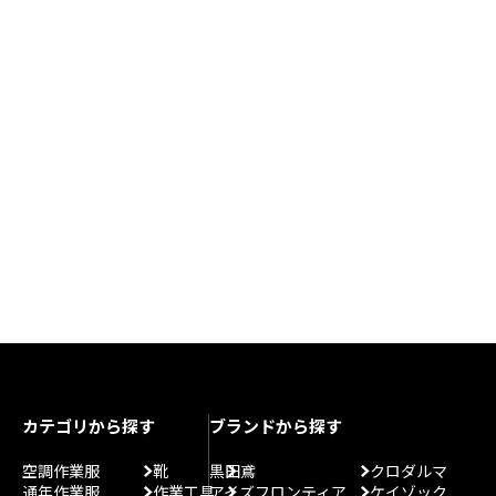
カテゴリから探す
ブランドから探す
空調作業服
靴
黒田鳶
クロダルマ
通年作業服
作業工具
アイズフロンティア
ケイゾック