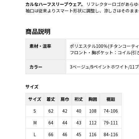
カルなハーフスリーブウェア。
リフレクターロゴがあらゆ
袖口は従来よりスマート形状に調整し、涼しさはそのまま
商品説明
素材・混率
ポリエステル100％(チタンコーティ
フロント・胸ポケット：コイル(引き
カラー
3ベージュ/9ペイントホワイト/11ブ
サイズ
サイズ
着丈
肩巾
裄丈
胸囲
裾廻
S
62
42
40
108
74-106
M
64
44
43
112
79-111
L
66
46
45
116
84-116