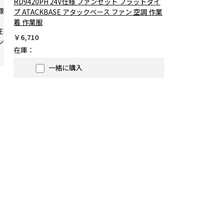
RD9420PH 24V仕様 ファンセット フラットタイ
プ ATACKBASE アタックベース ファン 空調 作業
着 作業服
￥6,710
在庫：
一緒に購入