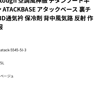
he tough 空調風神服 チタンフード半
ATACKBASE アタックベース 裏チ
3D通気衿 保冷剤 背中風気路 反射 作
服
atack-5545-5l-3
5L
ベージュ