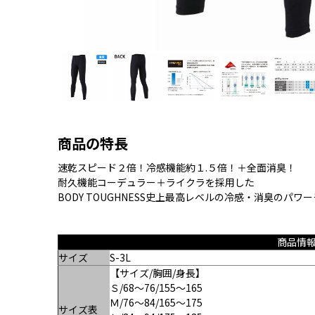
商品の特長
速乾スピード２倍！冷感機能約１.５倍！＋全面消臭！
耐久機能コーデュラー＋ライクラを採用した
BODY TOUGHNESS史上最高レベルの冷感・消臭のパワ
商品情
サイズ
S-3L
【サイズ/胸囲/身長】
Ｓ/68～76/155〜165
Ｍ/76～84/165〜175
サイズ表