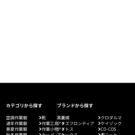
カテゴリから探す
ブランドから探す
空調作業服
靴
黒田鳶
クロダルマ
通年作業服
作業工具
アイズフロンティア
ケイゾック
春夏作業服
作業小物
アイトス
CO-COS
秋冬作業服
カッパ
アシックス
寿ニット