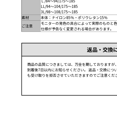
Ｌ/84～94/175〜185
LL/94～104/175〜185
3L/98～108/175〜185
素材
本体：ナイロン85％・ポリウレタン15％
モニターの発色の具合によって実際のものと
ご注意
仕様が予告なく変更される場合があります。
返品・交換
商品の品質につきましては、万全を期しておりますが
到着後7日以内にお知らせください。 返品・交換につ
も受け取りを拒否させていただきますのでご注意くださ