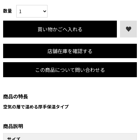
数量
店舗在庫を確認する
この商品について問い合わせる
商品の特長
空気の層で温める厚手保温タイプ
商品説明
サイズ