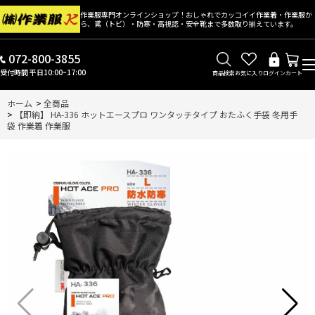
作業服専門オンラインショップ！おしゃれでカッコイイ作業着・作業服か
ら、鳶（トビ）・防寒・高視認・安全靴まで多数取り揃えています。
072-800-3855
受付時間 平日10:00~17:00
商品検索
お気に入り
ログイン
カート
ホーム
>
全商品
>
【即納】 HA-336 ホットエースプロ ワンタッチタイプ おたふく手袋 冬用手
袋 作業着 作業服