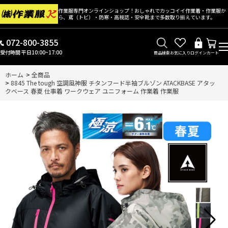
作業服専門オンラインショップ！おしゃれでカッコイイ作業着・作業服か
ら、鳶（トビ）・防寒・高視認・安全靴まで多数取り揃えています。
072-800-3855
受付時間 平日10:00~17:00
商品検索
お気に入り
ログイン
カート
ホーム
>
全商品
>
8845 The tough 空調風神服 チタンフード半袖ブルゾン ATACKBASE アタッ
クベース 春夏 仕事着 ワークウェア ユニフォーム 作業着 作業服