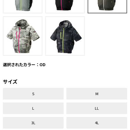
選択されたカラー：OD
サイズ
S
M
L
LL
3L
4L