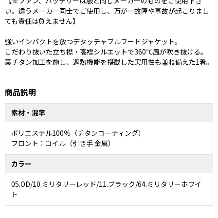
【※ファン、バッテリーは服と同じメーカーのものをご使用下さ
い。違うメーカー同士でご使用し、万が一故障や事故が起こりまし
ても責任は負えません】
強いインパクトを放つデタッチャブルフードジャケット。
こだわり抜いた立ち襟・高襟シルエットで360℃風が吹き抜ける。
裏チタン加工を施し、遮熱機能を搭載した実用性も兼ね備えた1着。
商品説明
素材・混率
ポリエステル100％（チタンコーティング）
フロント：コイル（引き手 金属）
カラー
05.OD/10.ミリタリーレッド/11.ブラック/64.ミリタリーホワイ
ト