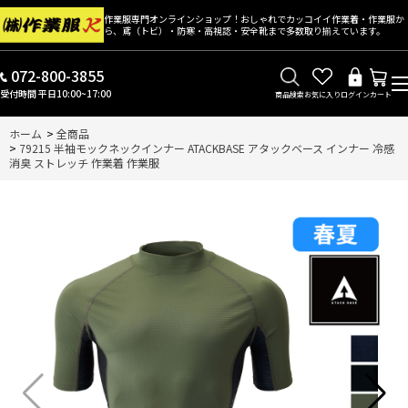
作業服専門オンラインショップ！おしゃれでカッコイイ作業着・作業服か
ら、鳶（トビ）・防寒・高視認・安全靴まで多数取り揃えています。
072-800-3855
受付時間 平日10:00~17:00
商品検索
お気に入り
ログイン
カート
ホーム
>
全商品
>
79215 半袖モックネックインナー ATACKBASE アタックベース インナー 冷感
消臭 ストレッチ 作業着 作業服