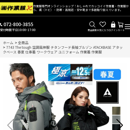
作業服専門オンラインショップ！おしゃれでカッコイイ作業着・作業服か
ら、鳶（トビ）・防寒・高視認・安全靴まで多数取り揃えています。
072-800-3855
受付時間 平日10:00~17:00
商品検索
お気に入り
ログイン
カート
ホーム
>
全商品
>
7743 The tough 空調風神服 チタンフード長袖ブルゾン ATACKBASE アタッ
クベース 春夏 仕事着 ワークウェア ユニフォーム 作業着 作業服