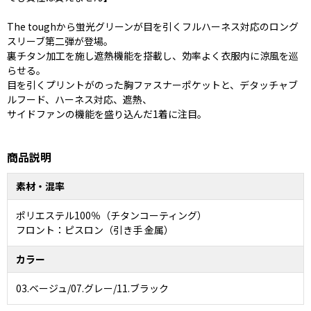
The toughから蛍光グリーンが目を引くフルハーネス対応のロング
スリーブ第二弾が登場。
裏チタン加工を施し遮熱機能を搭載し、効率よく衣服内に涼風を巡
らせる。
目を引くプリントがのった胸ファスナーポケットと、デタッチャブ
ルフード、ハーネス対応、遮熱、
サイドファンの機能を盛り込んだ1着に注目。
商品説明
素材・混率
ポリエステル100％（チタンコーティング）
フロント：ピスロン（引き手 金属）
カラー
03.ベージュ/07.グレー/11.ブラック