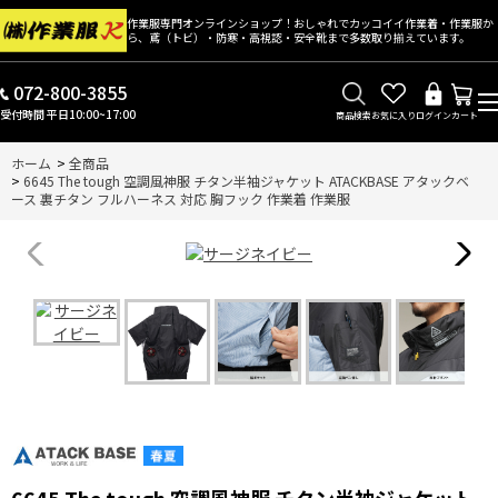
作業服専門オンラインショップ！おしゃれでカッコイイ作業着・作業服か
ら、鳶（トビ）・防寒・高視認・安全靴まで多数取り揃えています。
072-800-3855
受付時間 平日10:00~17:00
商品検索
お気に入り
ログイン
カート
ホーム
>
全商品
>
6645 The tough 空調風神服 チタン半袖ジャケット ATACKBASE アタックベ
ース 裏チタン フルハーネス 対応 胸フック 作業着 作業服