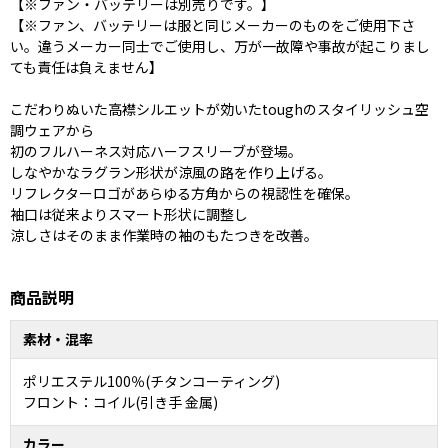
【※ファン・バッテリーは別売りです。】
【※ファン、バッテリーは服と同じメーカーのものをご使用下さ
い。違うメーカー同士でご使用し、万が一故障や事故が起こりまし
ても責任は負えません】
こだわりぬいた高襟シルエットが効いたtoughのスタイリッシュ空
調ウェアから
初のフルハーネス対応ハーフスリーブが登場。
しなやかなラグラン形状が涼風の路を作り上げる。
リフレクターロゴがあらゆる方角からの視認性を確保。
袖口は従来よりスマート形状に調整し
涼しさはそのまま作業時の袖のもたつきを改善。
商品説明
素材・混率
ポリエステル100％(チタンコーティング)
フロント：コイル(引き手 金属)
カラー