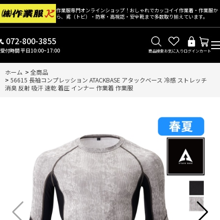
作業服専門オンラインショップ！おしゃれでカッコイイ作業着・作業服か
ら、鳶（トビ）・防寒・高視認・安全靴まで多数取り揃えています。
072-800-3855
受付時間 平日10:00~17:00
商品検索
お気に入り
ログイン
カート
ホーム
>
全商品
>
56615 長袖コンプレッション ATACKBASE アタックベース 冷感 ストレッチ
消臭 反射 吸汗 速乾 着圧 インナー 作業着 作業服