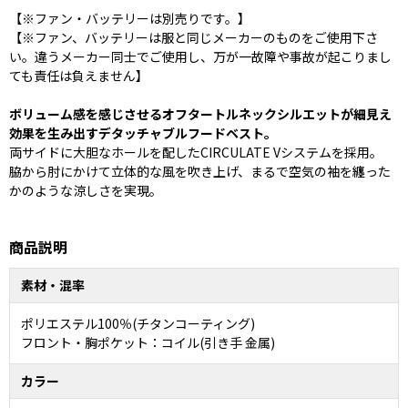
【※ファン・バッテリーは別売りです。】
【※ファン、バッテリーは服と同じメーカーのものをご使用下さ
い。違うメーカー同士でご使用し、万が一故障や事故が起こりまし
ても責任は負えません】
ボリューム感を感じさせるオフタートルネックシルエットが細見え
効果を生み出すデタッチャブルフードベスト。
両サイドに大胆なホールを配したCIRCULATE Vシステムを採用。
脇から肘にかけて立体的な風を吹き上げ、まるで空気の袖を纏った
かのような涼しさを実現。
商品説明
素材・混率
ポリエステル100％(チタンコーティング)
フロント・胸ポケット：コイル(引き手 金属)
カラー