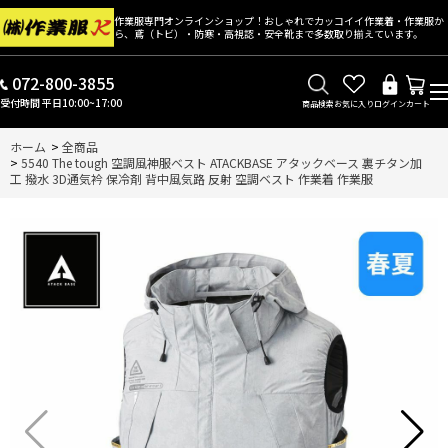
作業服専門オンラインショップ！おしゃれでカッコイイ作業着・作業服か
ら、鳶（トビ）・防寒・高視認・安全靴まで多数取り揃えています。
072-800-3855
受付時間 平日10:00~17:00
商品検索
お気に入り
ログイン
カート
ホーム
>
全商品
>
5540 The tough 空調風神服ベスト ATACKBASE アタックベース 裏チタン加
工 撥水 3D通気衿 保冷剤 背中風気路 反射 空調ベスト 作業着 作業服