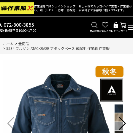
作業服専門オンラインショップ！おしゃれでカッコイイ作業着・作業服か
ら、鳶（トビ）・防寒・高視認・安全靴まで多数取り揃えています。
072-800-3855
受付時間 平日10:00~17:00
商品検索
お気に入り
ログイン
カート
ホーム
>
全商品
>
5534 ブルゾン ATACKBASE アタックベース 微起毛 作業着 作業服