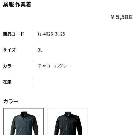
業服 作業着
￥5,588
商品コード
ts-4626-3l-25
サイズ
3L
カラー
チャコールグレー
在庫
カラー