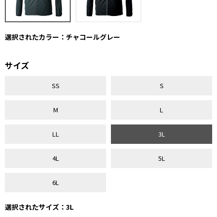
選択されたカラー：チャコールグレー
サイズ
SS
S
M
L
LL
3L
4L
5L
6L
選択されたサイズ：3L