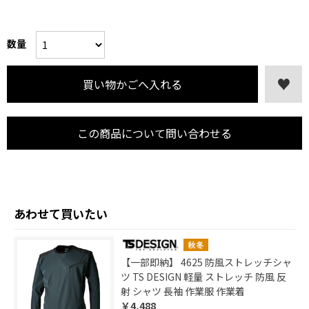
数量
この商品について問い合わせる
あわせて買いたい
【一部即納】 4625 防風ストレッチシャ
ツ TS DESIGN 軽量 ストレッチ 防風 反
射 シャツ 長袖 作業服 作業着
￥4,488