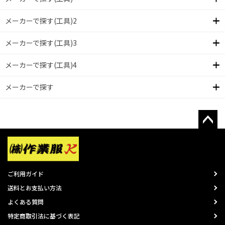
メーカーで探す(工具)2
メーカーで探す(工具)3
メーカーで探す(工具)4
メーカーで探す
ご利用ガイド
送料とお支払い方法
よくある質問
特定商取引法に基づく表記