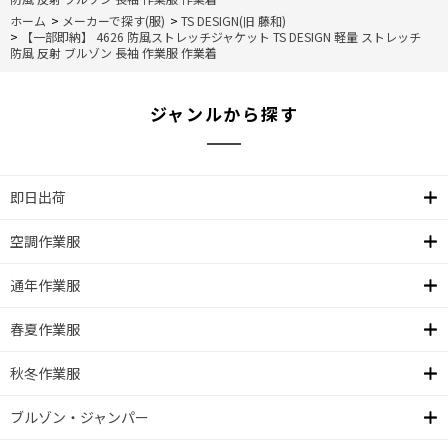
ホーム
>
メーカーで探す(服)
>
TS DESIGN(旧 藤和)
>
【一部即納】 4626 防風ストレッチジャケット TS DESIGN 軽量 ストレッチ
防風 反射 ブルゾン 長袖 作業服 作業着
ジャンルから探す
即日出荷
空調作業服
通年作業服
春夏作業服
秋冬作業服
ブルゾン・ジャンパー