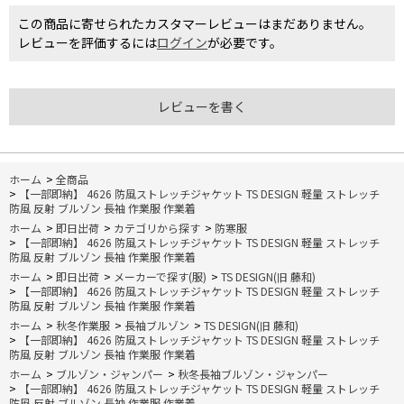
この商品に寄せられたカスタマーレビューはまだありません。
レビューを評価するには
ログイン
が必要です。
レビューを書く
ホーム
>
全商品
>
【一部即納】 4626 防風ストレッチジャケット TS DESIGN 軽量 ストレッチ
防風 反射 ブルゾン 長袖 作業服 作業着
ホーム
>
即日出荷
>
カテゴリから探す
>
防寒服
>
【一部即納】 4626 防風ストレッチジャケット TS DESIGN 軽量 ストレッチ
防風 反射 ブルゾン 長袖 作業服 作業着
ホーム
>
即日出荷
>
メーカーで探す(服)
>
TS DESIGN(旧 藤和)
>
【一部即納】 4626 防風ストレッチジャケット TS DESIGN 軽量 ストレッチ
防風 反射 ブルゾン 長袖 作業服 作業着
ホーム
>
秋冬作業服
>
長袖ブルゾン
>
TS DESIGN(旧 藤和)
>
【一部即納】 4626 防風ストレッチジャケット TS DESIGN 軽量 ストレッチ
防風 反射 ブルゾン 長袖 作業服 作業着
ホーム
>
ブルゾン・ジャンパー
>
秋冬長袖ブルゾン・ジャンパー
>
【一部即納】 4626 防風ストレッチジャケット TS DESIGN 軽量 ストレッチ
防風 反射 ブルゾン 長袖 作業服 作業着