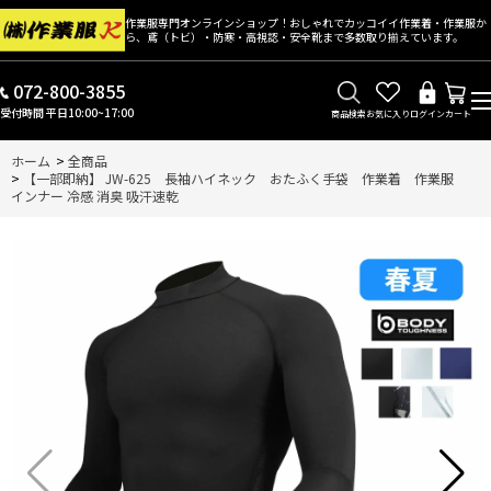
作業服専門オンラインショップ！おしゃれでカッコイイ作業着・作業服か
ら、鳶（トビ）・防寒・高視認・安全靴まで多数取り揃えています。
072-800-3855
受付時間 平日10:00~17:00
商品検索
お気に入り
ログイン
カート
ホーム
>
全商品
>
【一部即納】 JW-625 長袖ハイネック おたふく手袋 作業着 作業服
インナー 冷感 消臭 吸汗速乾