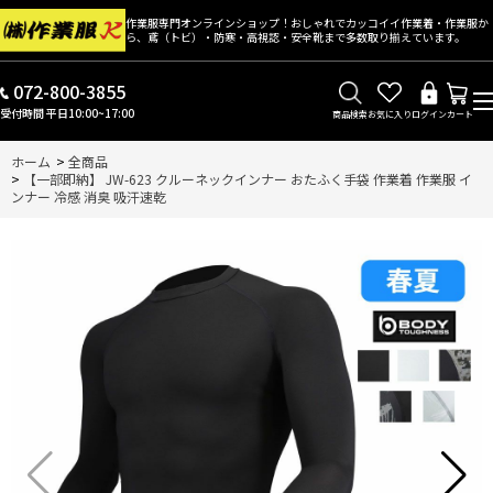
作業服専門オンラインショップ！おしゃれでカッコイイ作業着・作業服か
ら、鳶（トビ）・防寒・高視認・安全靴まで多数取り揃えています。
072-800-3855
受付時間 平日10:00~17:00
商品検索
お気に入り
ログイン
カート
ホーム
>
全商品
>
【一部即納】 JW-623 クルーネックインナー おたふく手袋 作業着 作業服 イ
ンナー 冷感 消臭 吸汗速乾