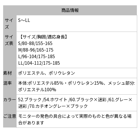
商品情報
サイ
S～LL
ズ
サイ
【サイズ/胸囲/適応身長】
ズ表
S/80-88/155-165
M/88-96/165-175
L/96-104/175-185
LL/104-112/175-185
素材
ポリエステル、ポリウレタン
混率
本体:ポリエステル85％・ポリウレタン15%、メッシュ部分:
ポリエステル100%
カラー
52.ブラック /54.ホワイト /60.ブラック×迷彩 /61.グレー×
迷彩 /70.カチオングレー×ブラック
ご注意
モニターの発色の具合によって実際のものと色が異なる場
合があります