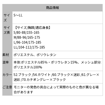
商品情報
サイ
S～LL
ズ
サイ
【サイズ/胸囲/適応身長】
ズ表
S/80-88/155-165
M/88-96/165-175
L/96-104/175-185
LL/104-112/175-185
素材
ポリエステル、ポリウレタン
混率
本体:ポリエステル85％・ポリウレタン15%、メッシュ部分:
ポリエステル100%
カラー
52.ブラック /54.ホワイト /60.ブラック×迷彩 /61.グレー×
迷彩 /70.カチオングレー×ブラック
ご注意
モニターの発色の具合によって実際のものと色が異なる場
合があります