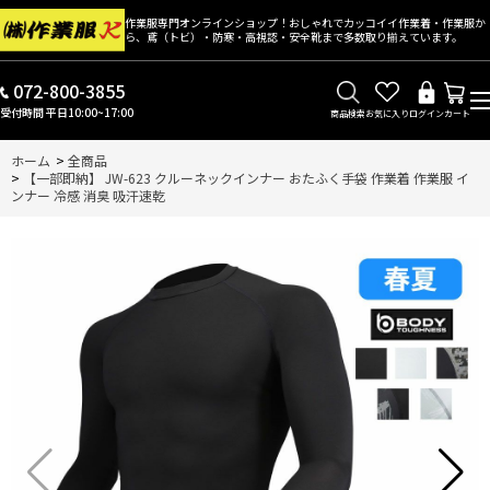
作業服専門オンラインショップ！おしゃれでカッコイイ作業着・作業服か
ら、鳶（トビ）・防寒・高視認・安全靴まで多数取り揃えています。
072-800-3855
受付時間 平日10:00~17:00
商品検索
お気に入り
ログイン
カート
ホーム
>
全商品
>
【一部即納】 JW-623 クルーネックインナー おたふく手袋 作業着 作業服 イ
ンナー 冷感 消臭 吸汗速乾