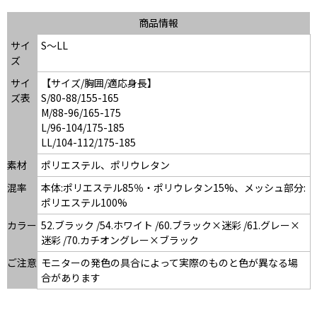
商品情報
サイ
S～LL
ズ
サイ
【サイズ/胸囲/適応身長】
ズ表
S/80-88/155-165
M/88-96/165-175
L/96-104/175-185
LL/104-112/175-185
素材
ポリエステル、ポリウレタン
混率
本体:ポリエステル85％・ポリウレタン15%、メッシュ部分:
ポリエステル100%
カラー
52.ブラック /54.ホワイト /60.ブラック×迷彩 /61.グレー×
迷彩 /70.カチオングレー×ブラック
ご注意
モニターの発色の具合によって実際のものと色が異なる場
合があります