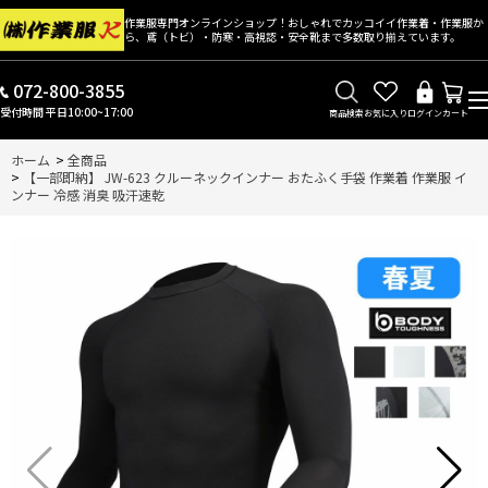
作業服専門オンラインショップ！おしゃれでカッコイイ作業着・作業服か
ら、鳶（トビ）・防寒・高視認・安全靴まで多数取り揃えています。
072-800-3855
受付時間 平日10:00~17:00
商品検索
お気に入り
ログイン
カート
ホーム
>
全商品
>
【一部即納】 JW-623 クルーネックインナー おたふく手袋 作業着 作業服 イ
ンナー 冷感 消臭 吸汗速乾