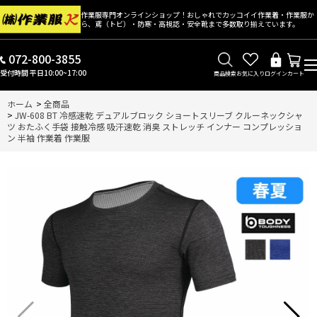
作業服専門オンラインショップ！おしゃれでカッコイイ作業着・作業服か
ら、鳶（トビ）・防寒・高視認・安全靴まで多数取り揃えています。
072-800-3855
受付時間 平日10:00~17:00
商品検索
お気に入り
ログイン
カート
ホーム
>
全商品
>
JW-608 BT 冷感速乾 デュアルブロック ショートスリーブ クルーネックシャ
ツ おたふく手袋 接触冷感 吸汗速乾 消臭 ストレッチ インナー コンプレッショ
ン 半袖 作業着 作業服