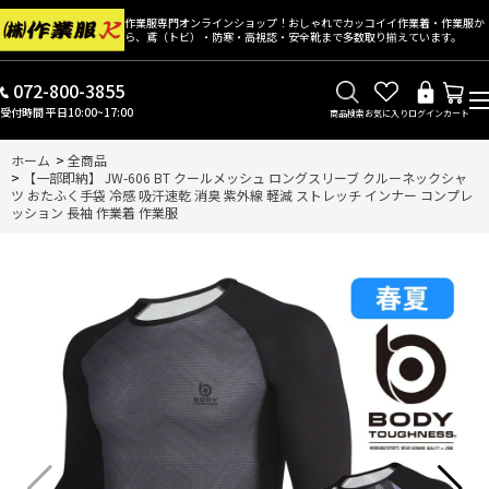
作業服専門オンラインショップ！おしゃれでカッコイイ作業着・作業服か
ら、鳶（トビ）・防寒・高視認・安全靴まで多数取り揃えています。
072-800-3855
受付時間 平日10:00~17:00
商品検索
お気に入り
ログイン
カート
ホーム
>
全商品
>
【一部即納】 JW-606 BT クールメッシュ ロングスリーブ クルーネックシャ
ツ おたふく手袋 冷感 吸汗速乾 消臭 紫外線 軽減 ストレッチ インナー コンプレ
ッション 長袖 作業着 作業服