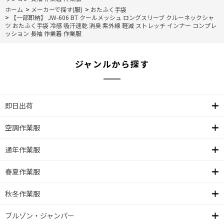
ホーム
>
メーカーで探す(服)
>
おたふく手袋
>
【一部即納】 JW-606 BT クールメッシュ ロングスリーブ クルーネックシャ
ツ おたふく手袋 冷感 吸汗速乾 消臭 紫外線 軽減 ストレッチ インナー コンプレ
ッション 長袖 作業着 作業服
ジャンルから探す
即日出荷
空調作業服
通年作業服
春夏作業服
秋冬作業服
ブルゾン・ジャンパー