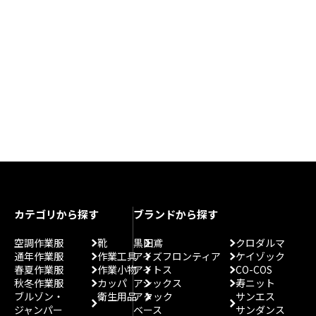
カテゴリから探す
ブランドから探す
空調作業服
靴
黒田鳶
クロダルマ
通年作業服
作業工具
アイズフロンティア
ケイゾック
春夏作業服
作業小物
アイトス
CO-COS
秋冬作業服
カッパ
アシックス
寿ニット
ブルゾン・
衛生用品
アタック
サンエス
ジャンパー
ベース
サンダンス