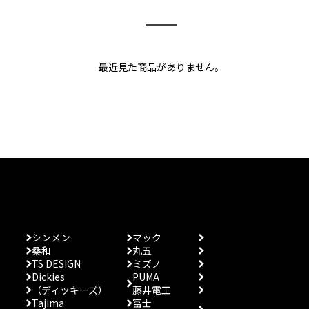
最近見た商品がありません。
シンメン
マック
桑和
丸五
TS DESIGN
ミズノ
Dickies
PUMA
（ディッキーズ）
藤井電工
Tajima
富士