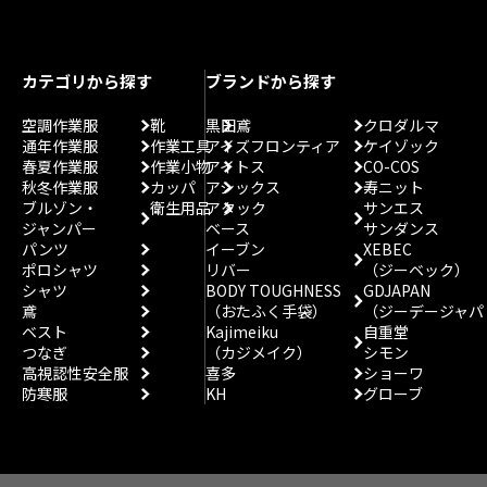
カテゴリから探す
ブランドから探す
空調作業服
靴
黒田鳶
クロダルマ
通年作業服
作業工具
アイズフロンティア
ケイゾック
春夏作業服
作業小物
アイトス
CO-COS
秋冬作業服
カッパ
アシックス
寿ニット
ブルゾン・
衛生用品
アタック
サンエス
ジャンパー
ベース
サンダンス
パンツ
イーブン
XEBEC
ポロシャツ
リバー
（ジーベック）
シャツ
BODY TOUGHNESS
GDJAPAN
鳶
（おたふく手袋）
（ジーデージャパ
ベスト
Kajimeiku
自重堂
つなぎ
（カジメイク）
シモン
高視認性安全服
喜多
ショーワ
防寒服
KH
グローブ