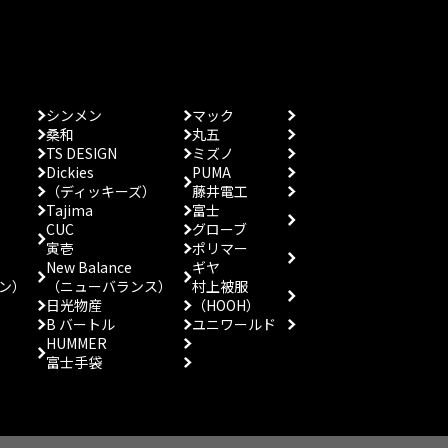
シンメン
マック
桑和
丸五
TS DESIGN
ミズノ
Dickies
PUMA
（ディッキーズ）
藤井電工
Tajima
富士
CUC
グローブ
寅壱
ポリマー
New Balance
ギヤ
ン）
（ニューバランス）
村上被服
日光物産
（HOOH）
B バートル
ユニワールド
HUMMER
富士手袋