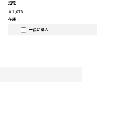
速乾
￥1,078
在庫：
一緒に購入