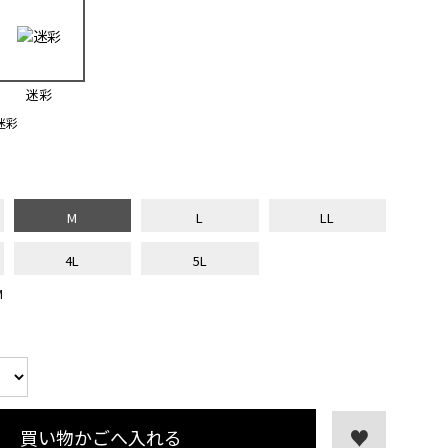
迷彩
迷彩
M
L
LL
4L
5L
M
買い物かごへ入れる