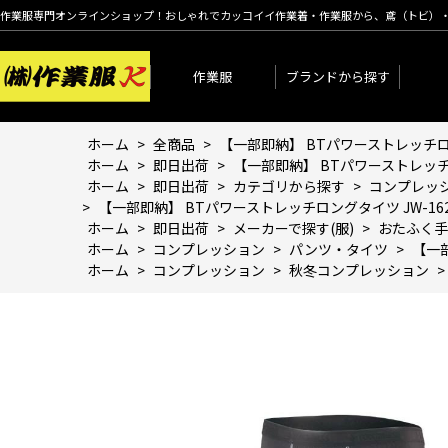
作業服専門オンラインショップ！おしゃれでカッコイイ作業着・作業服から、鳶（トビ）
作業服
ブランドから探す
ホーム
>
全商品
>
【一部即納】 BTパワーストレッチロング
ホーム
>
即日出荷
>
【一部即納】 BTパワーストレッチロ
ホーム
>
即日出荷
>
カテゴリから探す
>
コンプレッ
>
【一部即納】 BTパワーストレッチロングタイツ JW-162
ホーム
>
即日出荷
>
メーカーで探す(服)
>
おたふく手
ホーム
>
コンプレッション
>
パンツ・タイツ
>
【一部
ホーム
>
コンプレッション
>
秋冬コンプレッション
>