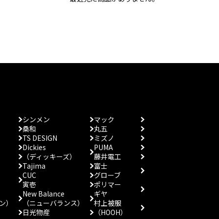
シンメン
マック
桑和
丸五
TS DESIGN
ミズノ
Dickies
PUMA
（ディッキーズ）
藤井電工
Tajima
富士
CUC
グローブ
寅壱
ポリマー
New Balance
ギヤ
ン）
（ニューバランス）
村上被服
日光物産
（HOOH）