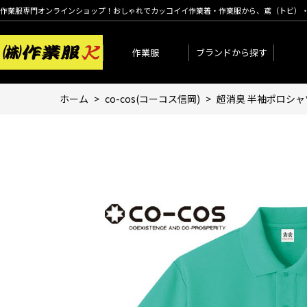
作業服専門オンラインショップ！おしゃれでカッコイイ作業着・作業服から、鳶（トビ）
作業服
ブランドから探す
ホーム
>
co-cos(コーコス信岡)
>
超消臭 半袖ポロシャツ A