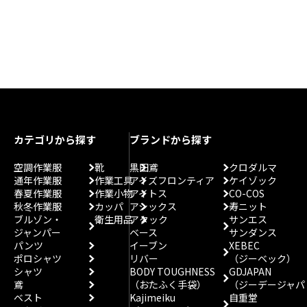
カテゴリから探す
ブランドから探す
空調作業服
靴
黒田鳶
クロダルマ
通年作業服
作業工具
アイズフロンティア
ケイゾック
春夏作業服
作業小物
アイトス
CO-COS
秋冬作業服
カッパ
アシックス
寿ニット
ブルゾン・
衛生用品
アタック
サンエス
ジャンパー
ベース
サンダンス
パンツ
イーブン
XEBEC
ポロシャツ
リバー
（ジーベック）
シャツ
BODY TOUGHNESS
GDJAPAN
鳶
（おたふく手袋）
（ジーデージャパ
ベスト
Kajimeiku
自重堂