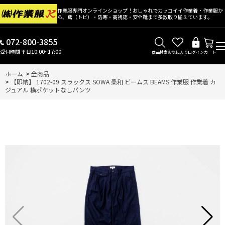
作業服専門オンラインショップ！おしゃれでカッコイイ作業着・作業服か
ら、鳶（トビ）・防寒・高視認・安全靴まで多数取り揃えています。
072-800-3855
受付時間 平日10:00~17:00
商品検索
お気に入り
ログイン
カート
ホーム
>
全商品
>
【即納】 1702-09 スラックス SOWA 桑和 ビームス BEAMS 作業服 作業着 カ
ジュアル 横ポケットなしパンツ