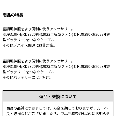
商品の特長
空調風神服をより便利に使うアクセサリー。
RD9310PH/RD9320PH(2023年新型ファン)とRD9390PJ(2023年新
型バッテリー)をつなぐケーブル
その他デバイス関連には非対応。
空調風神服をより便利に使うアクセサリー。
RD9310PH/RD9320PH(2023年新型ファン)とRD9390PJ(2023年新
型バッテリー)をつなぐケーブル
その他バッテリーには非対応。
返品・交換について
商品の品質につきましては、万全を期しておりますが、万一不
良・破損などがございましたら、商品到着後7日以内にお知らせ