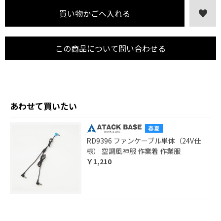
この商品について問い合わせる
あわせて買いたい
RD9396 ファンケーブル単体（24V仕
様） 空調風神服 作業着 作業服
￥1,210