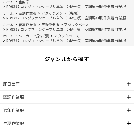
ホーム
>
全商品
>
RD9397 ロングファンケーブル単体（24V仕様） 空調風神服 作業着 作業服
ホーム
>
空調作業服
>
アタッチメント（機械）
>
RD9397 ロングファンケーブル単体（24V仕様） 空調風神服 作業着 作業服
ホーム
>
春夏作業服
>
空調作業服
>
アタックベース
>
RD9397 ロングファンケーブル単体（24V仕様） 空調風神服 作業着 作業服
ホーム
>
メーカーで探す(服)
>
アタックベース
>
RD9397 ロングファンケーブル単体（24V仕様） 空調風神服 作業着 作業服
ジャンルから探す
即日出荷
空調作業服
通年作業服
春夏作業服