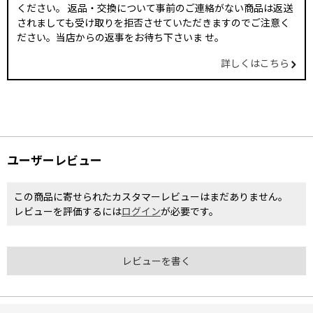
ください。 返品・交換について事前のご連絡がない商品は返送
されましても受け取りを拒否させていただきますのでご注意く
ださい。当店からの返事をお待ち下さいま せ。
詳しくはこちら
ユーザーレビュー
この商品に寄せられたカスタマーレビューはまだありません。
レビューを評価するには
ログイン
が必要です。
レビューを書く