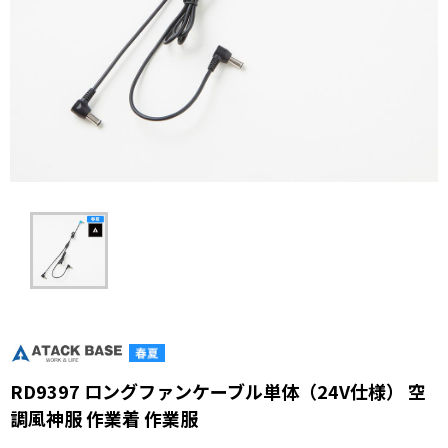
RD9397 ロングファンケーブル単体（24V仕様） 空
調風神服 作業着 作業服