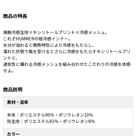
商品の特長
接触冷感生地×キシリトールプリント×冷感メッシュ。
これぞHUMMERの極冷感インナー。
水分が加わると吸熱特性により冷感をもたらし、
濡れた状態で風を受けるとさらに冷感をもたらすキシリトールプリ
ントと、
通気性に優れる冷感メッシュを組み合わせたこだわりの冷感を体感
せよ。
商品説明
素材・混率
本体：ポリエステル90％・ポリウレタン10％
別生地：ポリエステル92％・ポリウレタン8％
カラー