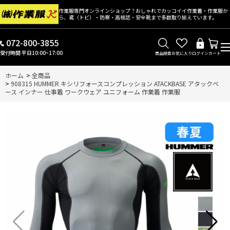
作業服専門オンラインショップ！おしゃれでカッコイイ作業着・作業服か
ら、鳶（トビ）・防寒・高視認・安全靴まで多数取り揃えています。
072-800-3855
受付時間 平日10:00~17:00
商品検索
お気に入り
ログイン
カート
ホーム
>
全商品
>
908315 HUMMER キシリフォースコンプレッション ATACKBASE アタックベ
ース インナー 仕事着 ワークウェア ユニフォーム 作業着 作業服