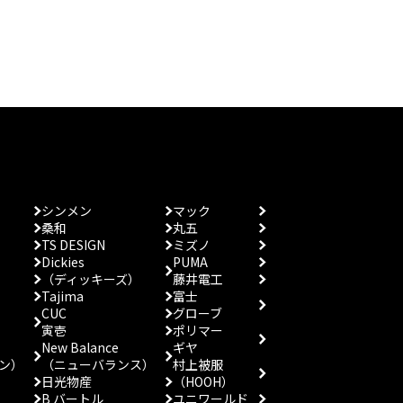
シンメン
マック
桑和
丸五
TS DESIGN
ミズノ
Dickies
PUMA
（ディッキーズ）
藤井電工
Tajima
富士
CUC
グローブ
寅壱
ポリマー
New Balance
ギヤ
ン）
（ニューバランス）
村上被服
日光物産
（HOOH）
B バートル
ユニワールド