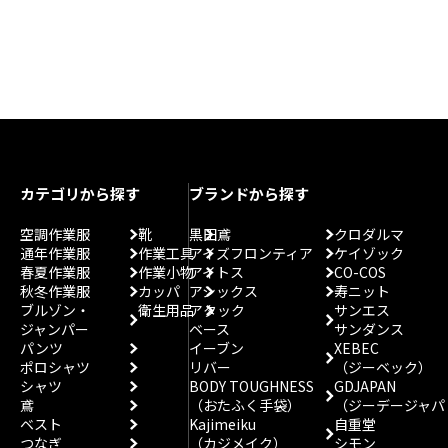
カテゴリから探す
ブランドから探す
空調作業服
靴
黒田鳶
クロダルマ
通年作業服
作業工具
アイズフロンティア
ケイゾック
春夏作業服
作業小物
アイトス
CO-COS
秋冬作業服
カッパ
アシックス
寿ニット
ブルゾン・
衛生用品
アタック
サンエス
ジャンパー
ベース
サンダンス
パンツ
イーブン
XEBEC
ポロシャツ
リバー
（ジーベック）
シャツ
BODY TOUGHNESS
GDJAPAN
鳶
（おたふく手袋）
（ジーデージャパ
ベスト
Kajimeiku
自重堂
つなぎ
（カジメイク）
シモン