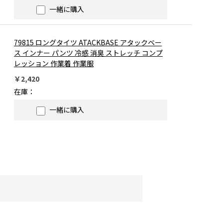
一緒に購入
79815 ロングタイツ ATACKBASE アタックベー
ス インナー パンツ 冷感 消臭 ストレッチ コンプ
レッション 作業着 作業服
￥2,420
在庫：
一緒に購入