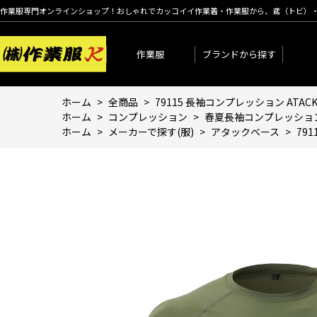
作業服専門オンラインショップ！おしゃれでカッコイイ作業着・作業服から、鳶（トビ）
作業服
ブランドから探す
ホーム
>
全商品
>
79115 長袖コンプレッション ATA
ホーム
>
コンプレッション
>
春夏長袖コンプレッショ
ホーム
>
メーカーで探す(服)
>
アタックベース
>
79