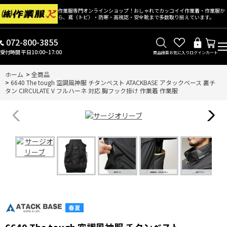
作業服専門オンラインショップ！おしゃれでカッコイイ作業着・作業服か
ら、鳶（トビ）・防寒・高視認・安全靴まで多数取り揃えています。
072-800-3855
受付時間 平日10:00~17:00
商品検索
お気に入り
ログイン
カート
ホーム
>
全商品
>
6640 The tough 空調風神服 チタンベスト ATACKBASE アタックベース 裏チ
タン CIRCULATE V フルハーネ 対応 胸フック掛け 作業着 作業服