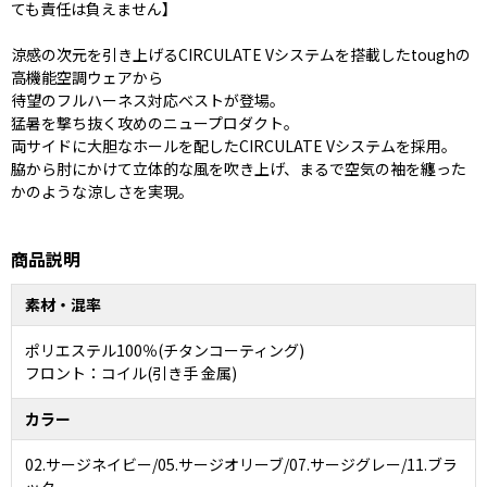
ても責任は負えません】
涼感の次元を引き上げるCIRCULATE Vシステムを搭載したtoughの
高機能空調ウェアから
待望のフルハーネス対応ベストが登場。
猛暑を撃ち抜く攻めのニュープロダクト。
両サイドに大胆なホールを配したCIRCULATE Vシステムを採用。
脇から肘にかけて立体的な風を吹き上げ、まるで空気の袖を纏った
かのような涼しさを実現。
商品説明
素材・混率
ポリエステル100％(チタンコーティング)
フロント：コイル(引き手 金属)
カラー
02.サージネイビー/05.サージオリーブ/07.サージグレー/11.ブラ