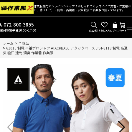
作業服専門オンラインショップ！おしゃれでカッコイイ作業着・作業服か
ら、鳶（トビ）・防寒・高視認・安全靴まで多数取り揃えています。
072-800-3855
受付時間 平日10:00~17:00
商品検索
お気に入り
ログイン
カート
ホーム
>
全商品
>
61015 制電 半袖ポロシャツ ATACKBASE アタックベース JIST-8118 制電 高通
気 吸汗 速乾 消臭 作業着 作業服