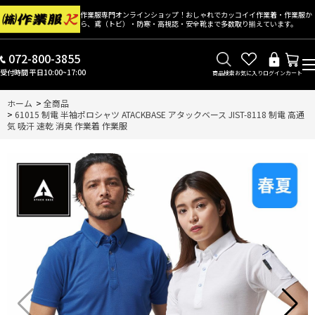
作業服専門オンラインショップ！おしゃれでカッコイイ作業着・作業服か
ら、鳶（トビ）・防寒・高視認・安全靴まで多数取り揃えています。
072-800-3855
受付時間 平日10:00~17:00
商品検索
お気に入り
ログイン
カート
ホーム
>
全商品
>
61015 制電 半袖ポロシャツ ATACKBASE アタックベース JIST-8118 制電 高通
気 吸汗 速乾 消臭 作業着 作業服