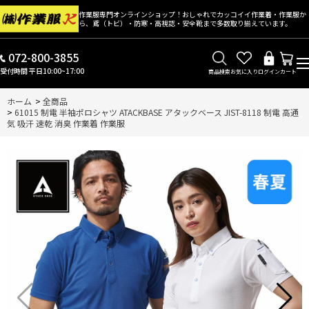
作業服専門オンラインショップ！おしゃれでカッコイイ作業着・作業服か
ら、鳶（トビ）・防寒・高視認・安全靴まで多数取り揃えています。
072-800-3855
受付時間 平日10:00~17:00
商品検索
お気に入り
ログイン
カート
ホーム
>
全商品
>
61015 制電 半袖ポロシャツ ATACKBASE アタックベース JIST-8118 制電 高通
気 吸汗 速乾 消臭 作業着 作業服