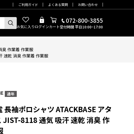
ご利用ガイド
よくある質問
お問い合わせ
072-800-3855
お気に入り
ログイン
カート
受付時間 平日10:00~17:00
乾 消臭 作業着 作業服
 吸汗 速乾 消臭 作業着 作業服
制電 長袖ポロシャツ ATACKBASE アタ
JIST-8118 通気 吸汗 速乾 消臭 作
服