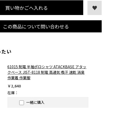
買い物かごへ入れる
この商品について問い合わせる
いたい
61015 制電 半袖ポロシャツ ATACKBASE アタッ
クベース JIST-8118 制電 高通気 吸汗 速乾 消臭
作業着 作業服
￥2,640
在庫：
一緒に購入