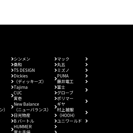
シンメン
マック
桑和
丸五
TS DESIGN
ミズノ
Dickies
PUMA
（ディッキーズ）
藤井電工
Tajima
富士
CUC
グローブ
寅壱
ポリマー
New Balance
ギヤ
ン）
（ニューバランス）
村上被服
日光物産
（HOOH）
B バートル
ユニワールド
HUMMER
富士手袋