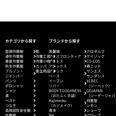
カテゴリから探す
ブランドから探す
空調作業服
靴
黒田鳶
クロダルマ
通年作業服
作業工具
アイズフロンティア
ケイゾック
春夏作業服
作業小物
アイトス
CO-COS
秋冬作業服
カッパ
アシックス
寿ニット
ブルゾン・
衛生用品
アタック
サンエス
ジャンパー
ベース
サンダンス
パンツ
イーブン
XEBEC
ポロシャツ
リバー
（ジーベック）
シャツ
BODY TOUGHNESS
GDJAPAN
鳶
（おたふく手袋）
（ジーデージャパ
ベスト
Kajimeiku
自重堂
つなぎ
（カジメイク）
シモン
高視認性安全服
喜多
ショーワ
防寒服
KH
グローブ