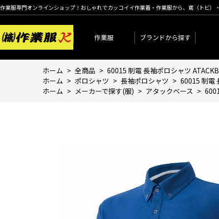
作業服専門オンラインショップ！おしゃれでカッコイイ作業着・作業服から、鳶（トビ）
作業服
ブランドから探す
ホーム
>
全商品
>
60015 制電 長袖ポロシャツ ATACK
ホーム
>
ポロシャツ
>
長袖ポロシャツ
>
60015 制
ホーム
>
メーカーで探す(服)
>
アタックベース
>
60