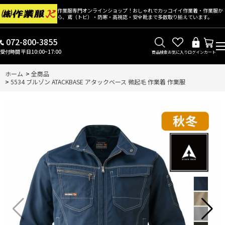
作業服専門オンラインショップ！おしゃれでカッコイイ作業着・作業服か
ら、鳶（トビ）・防寒・高視認・安全靴まで多数取り揃えています。
072-800-3855
受付時間 平日10:00~17:00
商品検索
お気に入り
ログイン
カート
ホーム
>
全商品
>
5534 ブルゾン ATACKBASE アタックベース 微起毛 作業着 作業服