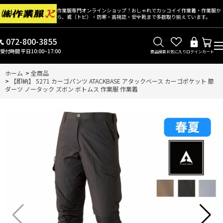
作業服専門オンラインショップ！おしゃれでカッコイイ作業着・作業服か
ら、鳶（トビ）・防寒・高視認・安全靴まで多数取り揃えています。
072-800-3855
受付時間 平日10:00~17:00
商品検索
お気に入り
ログイン
カート
ホーム
>
全商品
>
【即納】 5271 カーゴパンツ ATACKBASE アタックベース カーゴポケット 膝
ダーツ ノータック ズボン ボトムス 作業服 作業着