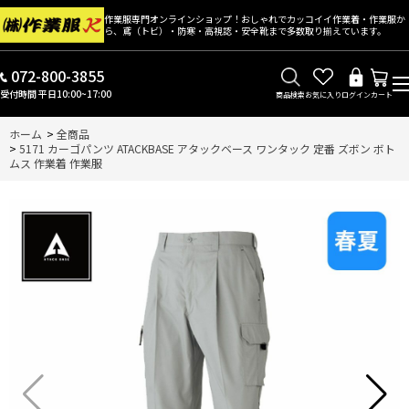
作業服専門オンラインショップ！おしゃれでカッコイイ作業着・作業服か
ら、鳶（トビ）・防寒・高視認・安全靴まで多数取り揃えています。
072-800-3855
受付時間 平日10:00~17:00
商品検索
お気に入り
ログイン
カート
ホーム
>
全商品
>
5171 カーゴパンツ ATACKBASE アタックベース ワンタック 定番 ズボン ボト
ムス 作業着 作業服