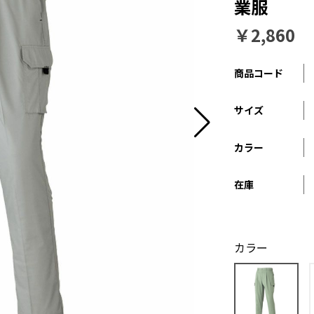
業服
￥2,860
商品コード
サイズ
カラー
在庫
カラー