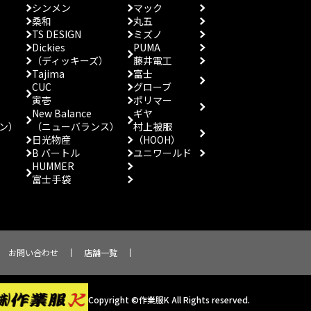
シンメン
マック
桑和
丸五
TS DESIGN
ミズノ
Dickies
PUMA
（ディッキーズ）
藤井電工
Tajima
富士
CUC
グローブ
寅壱
ポリマー
New Balance
ギヤ
ン）
（ニューバランス）
村上被服
日光物産
（HOOH）
B バートル
ユニワールド
HUMMER
富士手袋
お問い合わせ
店舗一覧
Copyright ©作業服K All Rights reserved.