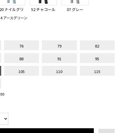
20 ナイルグリ
52 チャコール
07 グレー
ーン
グレー
4 アースグリーン
76
79
82
88
91
95
105
110
115
00