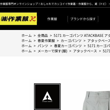
作業服専門オンラインショップ！おしゃれでカッコイイ作業着・作業服から、鳶（トビ）
作業服
ブランドから探す
ホーム
>
全商品
>
5171 カーゴパンツ ATACKBAS
ホーム
>
春夏作業服
>
カーゴパンツ
>
アタックベー
ホーム
>
パンツ
>
春夏カーゴパンツ
>
5171 カーゴ
ホーム
>
メーカーで探す(服)
>
アタックベース
>
51