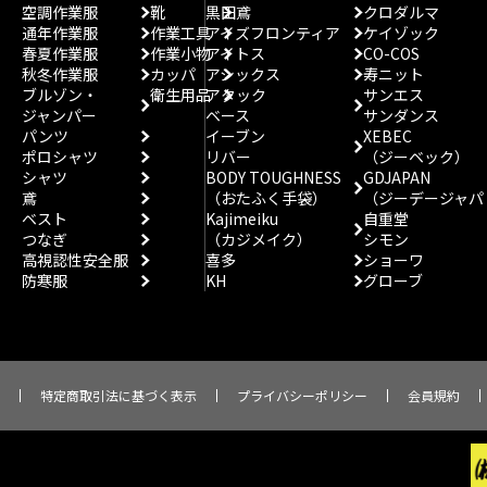
空調作業服
靴
黒田鳶
クロダルマ
通年作業服
作業工具
アイズフロンティア
ケイゾック
春夏作業服
作業小物
アイトス
CO-COS
秋冬作業服
カッパ
アシックス
寿ニット
ブルゾン・
衛生用品
アタック
サンエス
ジャンパー
ベース
サンダンス
パンツ
イーブン
XEBEC
ポロシャツ
リバー
（ジーベック）
シャツ
BODY TOUGHNESS
GDJAPAN
鳶
（おたふく手袋）
（ジーデージャパ
ベスト
Kajimeiku
自重堂
つなぎ
（カジメイク）
シモン
高視認性安全服
喜多
ショーワ
防寒服
KH
グローブ
特定商取引法に基づく表示
プライバシーポリシー
会員規約