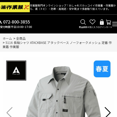
作業服専門オンラインショップ！おしゃれでカッコイイ作業着・作業服か
ら、鳶（トビ）・防寒・高視認・安全靴まで多数取り揃えています。
072-800-3855
受付時間 平日10:00~17:00
商品検索
お気に入り
ログイン
カート
ホーム
>
全商品
>
5116 長袖シャツ ATACKBASE アタックベース ノーフォークメッシュ 定番 作
業着 作業服