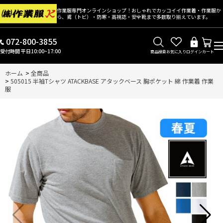
作業服専門オンラインショップ！おしゃれでカッコイイ作業着・作業服か
ら、鳶（トビ）・防寒・高視認・安全靴まで多数取り揃えています。
072-800-3855
受付時間 平日10:00~17:00
商品検索
お気に入り
ログイン
カート
ホーム
>
全商品
>
505015 半袖Tシャツ ATACKBASE アタックベース 胸ポケット 綿 作業着 作業
服