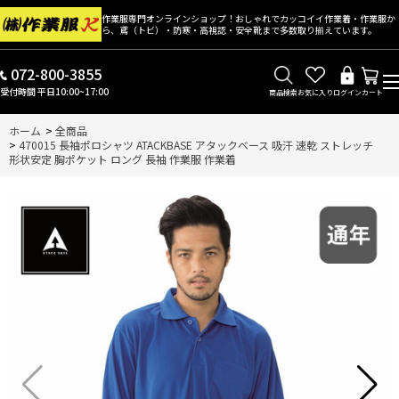
作業服専門オンラインショップ！おしゃれでカッコイイ作業着・作業服か
ら、鳶（トビ）・防寒・高視認・安全靴まで多数取り揃えています。
072-800-3855
受付時間 平日10:00~17:00
商品検索
お気に入り
ログイン
カート
ホーム
>
全商品
>
470015 長袖ポロシャツ ATACKBASE アタックベース 吸汗 速乾 ストレッチ
形状安定 胸ポケット ロング 長袖 作業服 作業着